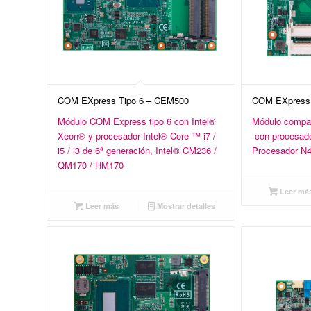
COM EXpress Tipo 6 – CEM500
COM EXpress 
Módulo COM Express tipo 6 con Intel®
Módulo compa
Xeon® y procesador Intel® Core ™ i7 /
con procesado
i5 / i3 de 6ª generación, Intel® CM236 /
Procesador N
QM170 / HM170
Leer má
Leer más
Mostrar detalles