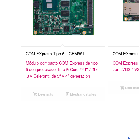
COM EXpress Tipo 6 – CEM881
COM EXpress 
Módulo compacto COM Express de tipo
COM Express T
6 con procesador Intel® Core ™ i7 / i5 /
con LVDS / VG
i3 y Celeron® de 5ª y 4ª generación
Leer má
Leer más
Mostrar detalles