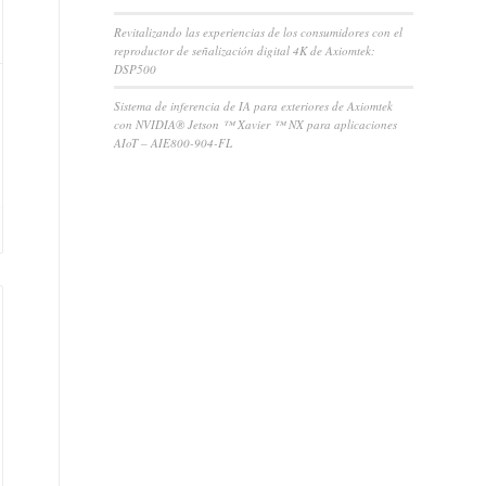
Revitalizando las experiencias de los consumidores con el
reproductor de señalización digital 4K de Axiomtek:
DSP500
Sistema de inferencia de IA para exteriores de Axiomtek
con NVIDIA® Jetson ™ Xavier ™ NX para aplicaciones
AIoT – AIE800-904-FL