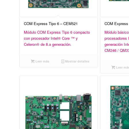
COM Express Tipo 6 – CEM521
COM Express 
Módulo COM Express Tipo 6 compacto
Módulo básico
con procesador Intel® Core ™ y
procesadores 
Celeron® de 8.a generación.
generación Int
CM246 / QM37
Leer más
Mostrar detalles
Leer má