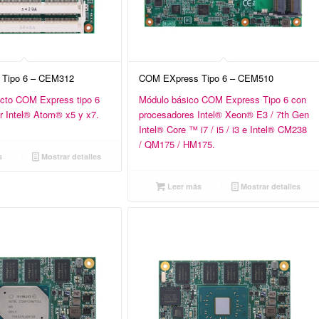
Tipo 6 – CEM312
COM EXpress Tipo 6 – CEM510
cto COM Express tipo 6
Módulo básico COM Express Tipo 6 con
r Intel® Atom® x5 y x7.
procesadores Intel® Xeon® E3 / 7th Gen
Intel® Core ™ i7 / i5 / i3 e Intel® CM238
/ QM175 / HM175.
s
Mostrar detalles
Leer más
Mostrar detalles