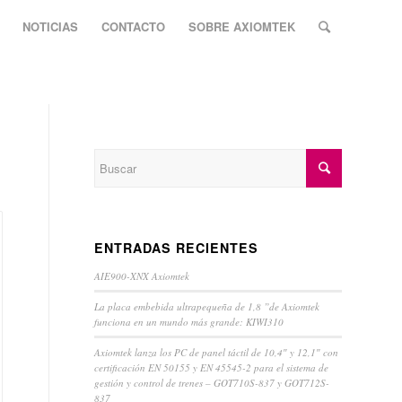
NOTICIAS
CONTACTO
SOBRE AXIOMTEK
ENTRADAS RECIENTES
AIE900-XNX Axiomtek
La placa embebida ultrapequeña de 1,8 ”de Axiomtek
funciona en un mundo más grande: KIWI310
Axiomtek lanza los PC de panel táctil de 10,4″ y 12,1″ con
certificación EN 50155 y EN 45545-2 para el sistema de
gestión y control de trenes – GOT710S-837 y GOT712S-
837