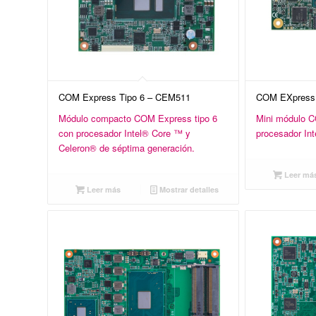
COM Express Tipo 6 – CEM511
COM EXpress 
Módulo compacto COM Express tipo 6
Mini módulo C
con procesador Intel® Core ™ y
procesador In
Celeron® de séptima generación.
Leer má
Leer más
Mostrar detalles