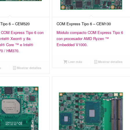
Tipo 6 – CEM520
COM Express Tipo 6 – CEM130
 COM Express Tipo 6 con
Módulo compacto COM Express Tipo 6
Intel® Xeon® y 8a
con procesador AMD Ryzen ™
el® Core ™ e Intel®
Embedded V1000.
0 / HM370.
Leer más
Mostrar detalles
s
Mostrar detalles