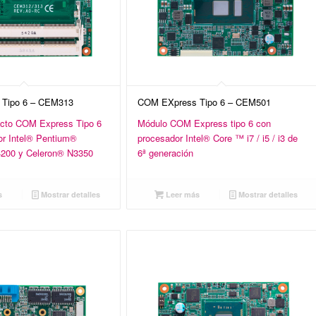
Tipo 6 – CEM313
COM EXpress Tipo 6 – CEM501
cto COM Express Tipo 6
Módulo COM Express tipo 6 con
r Intel® Pentium®
procesador Intel® Core ™ i7 / i5 / i3 de
4200 y Celeron® N3350
6ª generación
s
Mostrar detalles
Leer más
Mostrar detalles