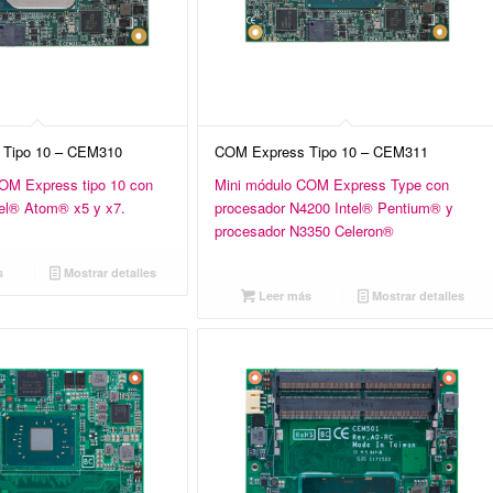
Tipo 10 – CEM310
COM Express Tipo 10 – CEM311
OM Express tipo 10 con
Mini módulo
COM Express Type con
tel® Atom® x5 y x7.
procesador N4200 Intel® Pentium® y
procesador N3350 Celeron®
s
Mostrar detalles
Leer más
Mostrar detalles