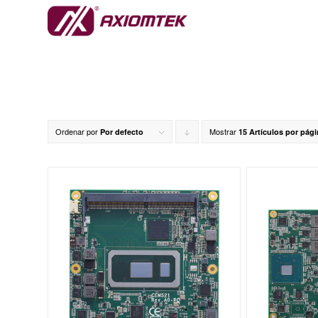
Ordenar por
Mostrar
Pulsa
Por defecto
15 Artículos por pág
para
ordenar
de
forma
descendente