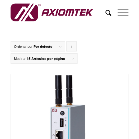
Ordenar por
Pulsa
Por defecto
para
Mostrar
15 Artículos por página
ordenar
de
forma
descendente