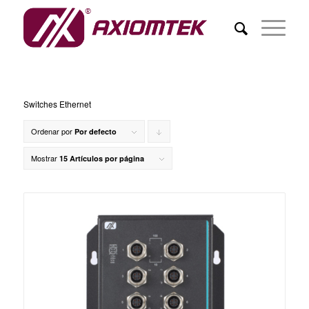
Switches Ethernet
Ordenar por
Pulsa
Por defecto
para
Mostrar
15 Artículos por página
ordenar
de
forma
descendente