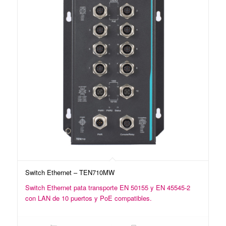
Switch Ethernet – TEN710MW
Switch Ethernet pata transporte EN 50155 y EN 45545-2
con LAN de 10 puertos y PoE compatibles.