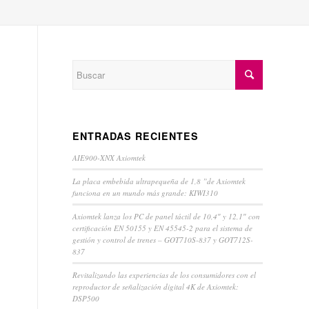
ENTRADAS RECIENTES
AIE900-XNX Axiomtek
La placa embebida ultrapequeña de 1,8 ”de Axiomtek
funciona en un mundo más grande: KIWI310
Axiomtek lanza los PC de panel táctil de 10,4″ y 12,1″ con
certificación EN 50155 y EN 45545-2 para el sistema de
gestión y control de trenes – GOT710S-837 y GOT712S-
837
Revitalizando las experiencias de los consumidores con el
reproductor de señalización digital 4K de Axiomtek:
DSP500