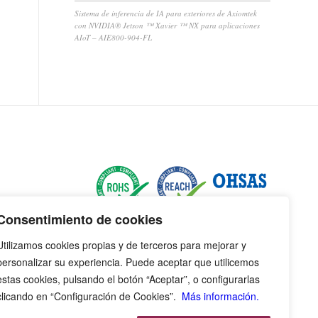
Sistema de inferencia de IA para exteriores de Axiomtek
con NVIDIA® Jetson ™ Xavier ™ NX para aplicaciones
AIoT – AIE800-904-FL
Consentimiento de cookies
Utilizamos cookies propias y de terceros para mejorar y
personalizar su experiencia. Puede aceptar que utilicemos
estas cookies, pulsando el botón “Aceptar”, o configurarlas
clicando en “Configuración de Cookies”.
Más información.