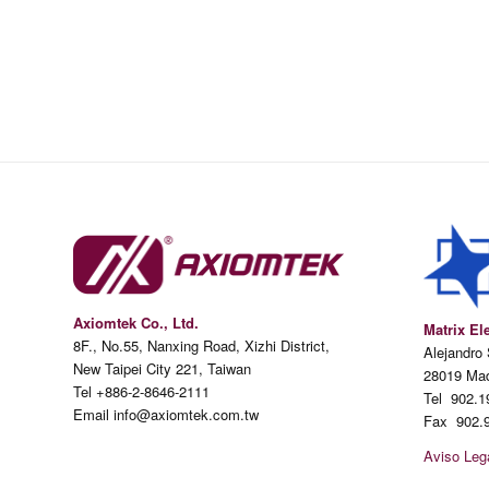
Axiomtek Co., Ltd.
Matrix El
8F., No.55, Nanxing Road, Xizhi District,
Alejandro
New Taipei City 221, Taiwan
28019 Mad
Tel +886-2-8646-2111
Tel 902.1
Email info@axiomtek.com.tw
Fax 902.9
Aviso Lega