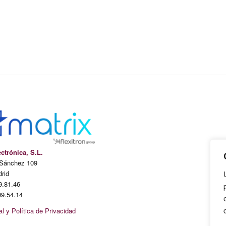
ectrónica, S.L.
 Sánchez 109
rid
9.81.46
9.54.14
l y Política de Privacidad