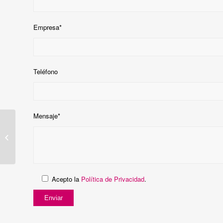
Empresa*
Teléfono
Mensaje*
PC Industrial –
UST200-83H-FL
Acepto la
Política de Privacidad
.