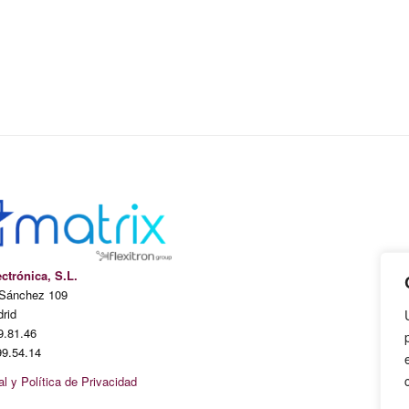
ectrónica, S.L.
 Sánchez 109
rid
9.81.46
9.54.14
l y Política de Privacidad