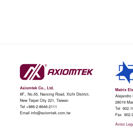
Axiomtek Co., Ltd.
Matrix El
8F., No.55, Nanxing Road, Xizhi District,
Alejandro
New Taipei City 221, Taiwan
28019 Mad
Tel +886-2-8646-2111
Tel 902.1
Email info@axiomtek.com.tw
Fax 902.9
Aviso Lega