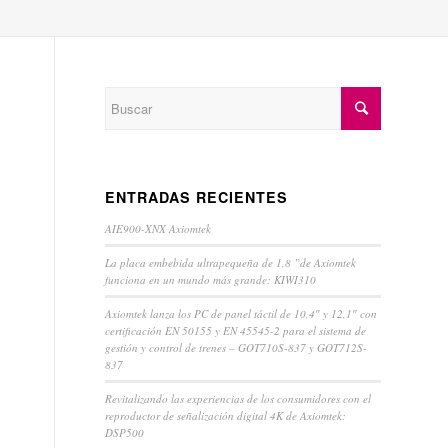
ENTRADAS RECIENTES
AIE900-XNX Axiomtek
La placa embebida ultrapequeña de 1,8 ”de Axiomtek
funciona en un mundo más grande: KIWI310
Axiomtek lanza los PC de panel táctil de 10,4″ y 12,1″ con
certificación EN 50155 y EN 45545-2 para el sistema de
gestión y control de trenes – GOT710S-837 y GOT712S-
837
Revitalizando las experiencias de los consumidores con el
reproductor de señalización digital 4K de Axiomtek:
DSP500