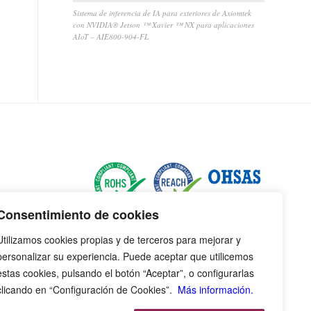
Sistema de inferencia de IA para exteriores de Axiomtek
con NVIDIA® Jetson ™ Xavier ™ NX para aplicaciones
AIoT – AIE800-904-FL
Consentimiento de cookies
Utilizamos cookies propias y de terceros para mejorar y
personalizar su experiencia. Puede aceptar que utilicemos
estas cookies, pulsando el botón “Aceptar”, o configurarlas
clicando en “Configuración de Cookies”.
Más información.