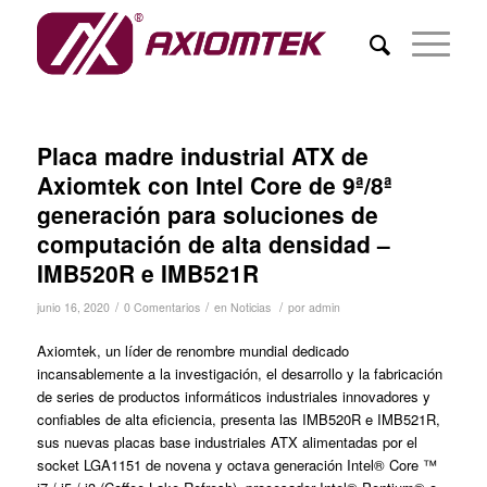
Placa madre industrial ATX de
Axiomtek con Intel Core de 9ª/8ª
generación para soluciones de
computación de alta densidad –
IMB520R e IMB521R
/
/
/
junio 16, 2020
0 Comentarios
en
Noticias
por
admin
Axiomtek, un líder de renombre mundial dedicado
incansablemente a la investigación, el desarrollo y la fabricación
de series de productos informáticos industriales innovadores y
confiables de alta eficiencia, presenta las IMB520R e IMB521R,
sus nuevas placas base industriales ATX alimentadas por el
socket LGA1151 de novena y octava generación Intel® Core ™