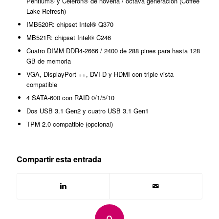
Pentium® y Celeron® de novena / octava generación (Coffee
Lake Refresh)
IMB520R: chipset Intel® Q370
MB521R: chipset Intel® C246
Cuatro DIMM DDR4-2666 / 2400 de 288 pines para hasta 128
GB de memoria
VGA, DisplayPort ++, DVI-D y HDMI con triple vista
compatible
4 SATA-600 con RAID 0/1/5/10
Dos USB 3.1 Gen2 y cuatro USB 3.1 Gen1
TPM 2.0 compatible (opcional)
Compartir esta entrada
0