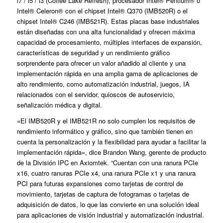
i7 / i5 / i3 (Coffee Lake Refresh), procesador Intel® Pentium® o
Intel® Celeron® con el chipset Intel® Q370 (IMB520R) o el
chipset Intel® C246 (IMB521R). Estas placas base industriales
están diseñadas con una alta funcionalidad y ofrecen máxima
capacidad de procesamiento, múltiples interfaces de expansión,
características de seguridad y un rendimiento gráfico
sorprendente para ofrecer un valor añadido al cliente y una
implementación rápida en una amplia gama de aplicaciones de
alto rendimiento, como automatización industrial, juegos, IA
relacionados con el servidor, quioscos de autoservicio,
señalización médica y digital.
«El IMB520R y el IMB521R no solo cumplen los requisitos de
rendimiento informático y gráfico, sino que también tienen en
cuenta la personalización y la flexibilidad para ayudar a facilitar la
implementación rápida», dice Brandon Wang, gerente de producto
de la División IPC en Axiomtek. “Cuentan con una ranura PCIe
x16, cuatro ranuras PCIe x4, una ranura PCIe x1 y una ranura
PCI para futuras expansiones como tarjetas de control de
movimiento, tarjetas de captura de fotogramas o tarjetas de
adquisición de datos, lo que las convierte en una solución ideal
para aplicaciones de visión industrial y automatización industrial.